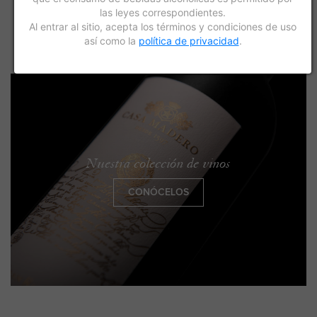
las leyes correspondientes.
Al entrar al sitio, acepta los términos y condiciones de uso
así como la
política de privacidad
.
Nuestra colección de vinos
CONÓCELOS